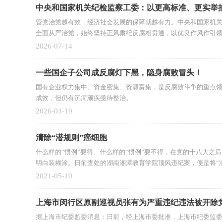
中央和国家机关纪检监察工委：以更高标准、更实举措
管党治党越有效，经济社会发展的保障就越有力。中央和国家机关
全面从严治党，始终坚持正风肃纪反腐相贯通，以优良作风作引
际行动推热党的二十届四中全会擘画的宏伟蓝图变为美好现实。
2026-07-14
一些国企子公司成反腐灯下黑，隐身腐败冒头！
国有企业权力集中、资金密集、资源富集，是反腐败斗争的重点
成效，但仍有沉疴顽疾亟待整治。
2026-03-19
清除“潜规则”癌细胞
什么样的“惯例”要得、什么样的“惯例”要不得，在党的十八大之
明白装糊涂。日前查处的湖南湘潭教育学院顶风违纪案，便是将“
2021-05-10
上海市闵行区原副巡视员张有为严重违纪违法被开除
据上海市纪委监委消息：日前，经上海市委批准，上海市纪委监