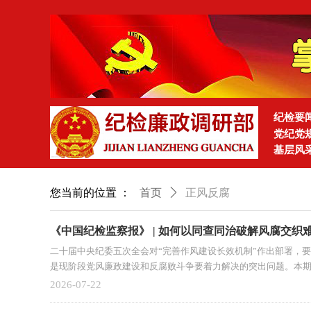
纪检要
党纪党
基层风
您当前的位置 ：
首页
ꄲ
正风反腐
《中国纪检监察报》 | 如何以同查同治破解风腐交织
二十届中央纪委五次全会对“完善作风建设长效机制”作出部署，要
是现阶段党风廉政建设和反腐败斗争要着力解决的突出问题。本
南省纪委监委党风政风监督室主任康青选，安徽省芜湖市委常委
2026-07-22