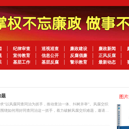
闻
纪律审查
巡视巡查
廉政建设
廉政新闻
规
宣传教育
信息公开
反腐倡廉
正风反腐
采
基层工作
基层反腐
警示教育
最新动态
难题
图片
求“以风腐同查同治为抓手，推动查治一体、纠树并举”。风腐交织
期围绕如何用好同查同治这一抓手，着力破解风腐交织难题，邀请河
，市纪委书记、监委代主任茆磊两位同志展开讨论。