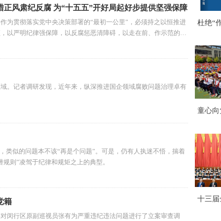
正风肃纪反腐 为“十五五”开好局起好步提供坚强保障
作为贯彻落实党中央决策部署的“最初一公里”，必须持之以恒推进
杜绝“
领，以严明纪律强保障，以反腐惩恶清障碍，以走在前、作示范的实
领域。记者调研发现，近年来，纵深推进国企领域腐败问题治理卓有
童心向
学校2
式暨文
后，类似的问题本不该“再是个问题”。可是，仍有人执迷不悟，揣着
潜规则”凌驾于纪律和规矩之上的典型。
十三届
党籍
京闭幕
委对闵行区原副巡视员张有为严重违纪违法问题进行了立案审查调