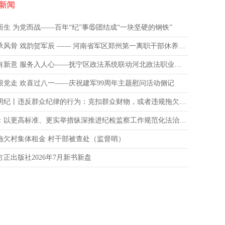
新闻
而生 为党而战——百年“纪”事⑮团结成“一块坚硬的钢铁”
武韵承风骨 戏韵贺军辰 —— 河南省军区郑州第一离职干部休养所八一文艺演出 致敬革命老兵
普法有新意 服务入人心——抚宁区政法系统联动河北政法职业学院宣讲团推动法治宣传服务走进基层一线
跟党走 欢喜过八一——庆祝建军99周年主题慰问活动侧记
知纪明纪丨违反群众纪律的行为：克扣群众财物，或者违规拖欠群众钱款
李伟：以更高标准、更实举措纵深推进纪检监察工作规范化法治化正规化建设
拖欠村集体租金 村干部被查处（监督哨）
方正出版社2026年7月新书新盘