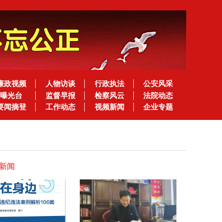
廉政视频
人物访谈
行政执法
公安风采
曝光台
监督早报
检察风云
法院动态
要闻摘登
工作动态
视频新闻
企业专题
新闻