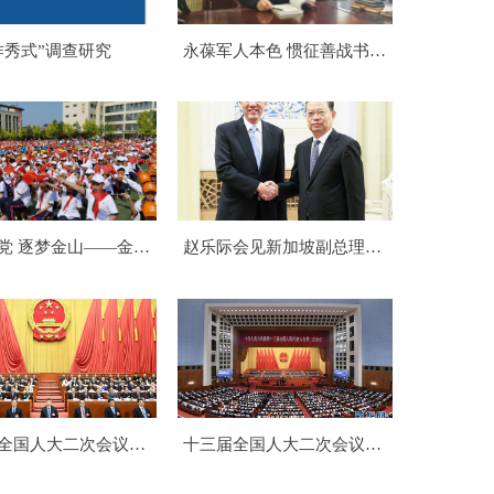
作秀式”调查研究
永葆军人本色 惯征善战书写
时代楷模
党 逐梦金山——金山
赵乐际会见新加坡副总理张
021年体育艺术节开幕
志贤
艺演出
全国人大二次会议在
十三届全国人大二次会议在
京开幕