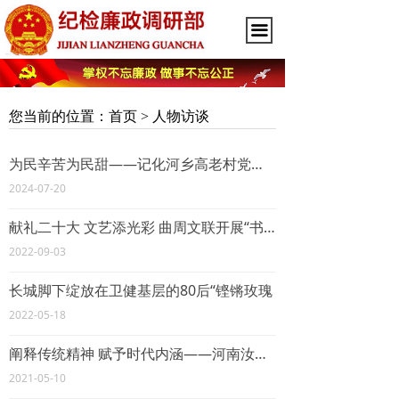
끀
您当前的位置：
首页
> 人物访谈
为民辛苦为民甜——记化河乡高老村党支部书记高东华
2024-07-20
献礼二十大 文艺添光彩 曲周文联开展“书画名家邀请展鉴赏”活动
2022-09-03
长城脚下绽放在卫健基层的80后“铿锵玫瑰
2022-05-18
阐释传统精神 赋予时代内涵——河南汝州廷怀窑产品活态瓷访谈录
2021-05-10