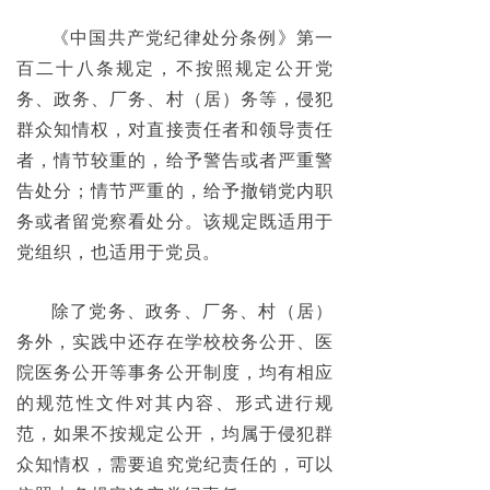
《中国共产党纪律处分条例》第一
百二十八条规定，不按照规定公开党
务、政务、厂务、村（居）务等，侵犯
群众知情权，对直接责任者和领导责任
者，情节较重的，给予警告或者严重警
告处分；情节严重的，给予撤销党内职
务或者留党察看处分。该规定既适用于
党组织，也适用于党员。
除了党务、政务、厂务、村（居）
务外，实践中还存在学校校务公开、医
院医务公开等事务公开制度，均有相应
的规范性文件对其内容、形式进行规
范，如果不按规定公开，均属于侵犯群
众知情权，需要追究党纪责任的，可以